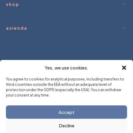
shop
azienda
 dream.
We hold.
you dream.
We h
Yes, we use cookies.
You agree to cookies for analytical purposes, including transfers to
third countries outside the EEA without an adequate level of
protection under the GDPR (especially the USA). You can withdraw
your consent at any time.
Accept
Creato da
∆ SMRK ∆ ∆
© 2026 tutti i diritti riservati
Decline