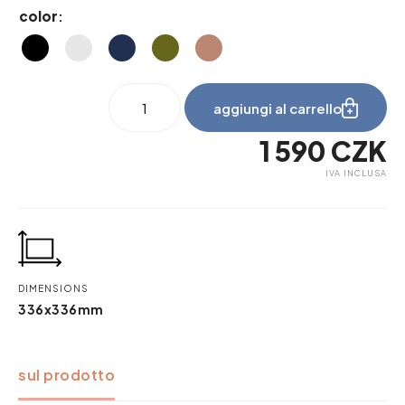
color
:
nest
aggiungi al carrello
3x3
quantità
1 590
CZK
IVA INCLUSA
DIMENSIONS
336x336mm
sul prodotto