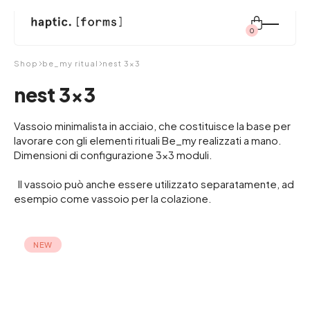
0
Cercare:
Shop
be_my ritual
nest 3×3
nest 3×3
shop
Vassoio minimalista in acciaio, che costituisce la base per
lavorare con gli elementi rituali Be_my realizzati a mano.
Dimensioni di configurazione 3x3 moduli.
sistema modulare
Il vassoio può anche essere utilizzato separatamente, ad
esempio come vassoio per la colazione.
ispirazione
NEW
chi siamo